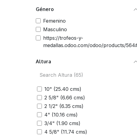
Rojo
Género
Negro
Mármol Blanco
Femenino
Blanco/Negro
Masculino
Resina
https://trofeos-y-
Madera de Cerezo
medallas.odoo.com/odoo/products/564
Rosa
Altura
Oro/Plata
Bronce
Amarillo
Blanco
10" (25.40 cms)
Transparente
2 5/8" (6.66 cms)
Arena
2 1/2" (6.35 cms)
4" (10.16 cms)
3/4" (1.90 cms)
4 5/8" (11.74 cms)