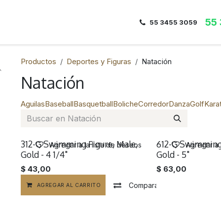
55
Inicio
Nosotros
Dirección
Contacto
55 3455 3059
Productos
Deportes y Figuras
Natación
Natación
Aguilas
Baseball
Basquetball
Boliche
Corredor
Danza
Golf
Kara
312-G Swimming Figure, Male,
612-G Swimming 
Agregar a la lista de deseos
Agregar a 
Gold - 4 1/4"
Gold - 5"
$
43,00
$
63,00
Compara
AGREGAR AL CARRITO