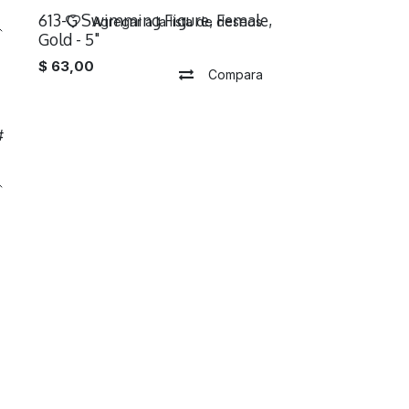
613-G Swimming Figure, Female,
Agregar a la lista de deseos
Gold - 5"
$
63,00
Compara
#