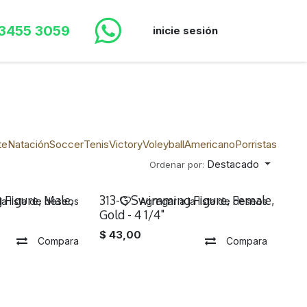
 3455 3059
inicie sesión
te
Natación
Soccer
Tenis
Victory
Voleyball
Americano
Porristas
Destacado
Ordenar por:
Figure, Male,
313-G Swimming Figure, Female,
la lista de deseos
Agregar a la lista de deseos
Gold - 4 1/4"
$
43,00
Compara
Compara