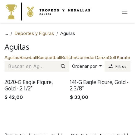
IR AL CONTENIDO
...
Deportes y Figuras
Aguilas
Aguilas
Aguilas
Baseball
Basquetball
Boliche
Corredor
Danza
Golf
Karate
Na
Ordenar por
Filtros
2020-G Eagle Figure,
141-G Eagle Figure, Gold -
Gold - 2 1/2"
2 3/8"
$
42,00
$
33,00