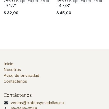
255-G Eagle Figure, Gold
455-G Eagle Figure, Gold
- 3 1/2"
- 4 3/8"
$
32,00
$
45,00
Inicio
Nosotros
Aviso de privacidad
Contáctenos
Contáctenos
ventas@trofeosymedallas.mx
55-3455-3059