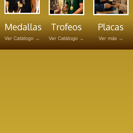
Medallas
Trofeos
Placas
Ver Catálogo →
Ver Catálogo →
Ver más →