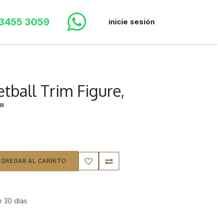
 3455 3059
inicie sesión
"
tball Trim Figure,
"
GREGAR AL CARRITO
e 30 días