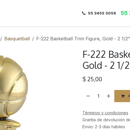
55
Inicio
Nosotros
Dirección
Contacto
55 3455 3059
Basquetball
F-222 Basketball Trim Figure, Gold - 2 1/2
F-222 Baske
Gold - 2 1/2
$
25,00
A
Términos y condiciones
Grantía de devolución d
Envío: 2-3 días hábiles