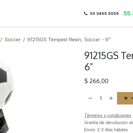
55
Inicio
Nosotros
Dirección
Contacto
55 3455 3059
Soccer
91215GS Tempest Resin, Soccer - 6"
91215GS Te
6"
$
266,00
A
Términos y condiciones
Grantía de devolución d
Envío: 2-3 días hábiles