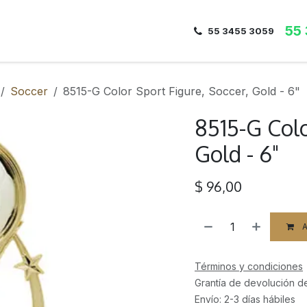
55
Inicio
Nosotros
Dirección
Contacto
55 3455 3059
Soccer
8515-G Color Sport Figure, Soccer, Gold - 6"
8515-G Colo
Gold - 6"
$
96,00
A
Términos y condiciones
Grantía de devolución d
Envío: 2-3 días hábiles