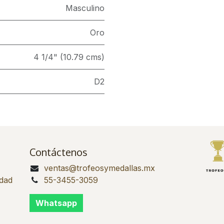
Masculino
Oro
4 1/4" (10.79 cms)
D2
Contáctenos
ventas@trofeosymedallas.mx
idad
55-3455-3059
Whatsapp