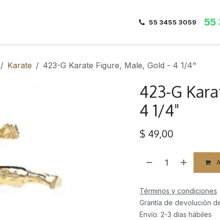
55
Inicio
Nosotros
Dirección
Contacto
55 3455 3059
Karate
423-G Karate Figure, Male, Gold - 4 1/4"
423-G Karat
4 1/4"
$
49,00
A
Términos y condiciones
Grantía de devolución d
Envío: 2-3 días hábiles