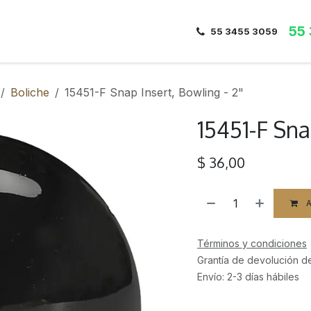
55
Inicio
Nosotros
Dirección
Contacto
55 3455 3059
Boliche
15451-F Snap Insert, Bowling - 2"
15451-F Sna
$
36,00
A
Términos y condiciones
Grantía de devolución d
Envío: 2-3 días hábiles