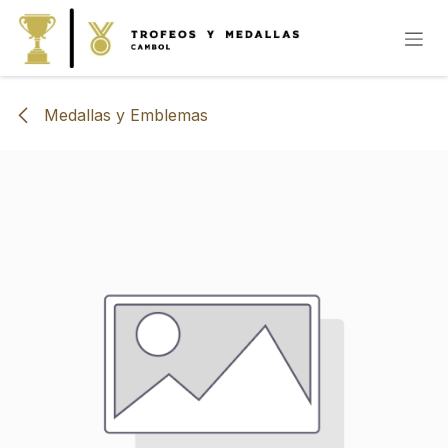
IR AL CONTENIDO
Medallas y Emblemas