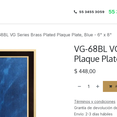
55
Inicio
Nosotros
Dirección
Contacto
55 3455 3059
8BL VG Series Brass Plated Plaque Plate, Blue - 6" x 8"
VG-68BL VG
Plaque Plate
$
448,00
A
Términos y condiciones
Grantía de devolución d
Envío: 2-3 días hábiles