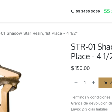
55
Inicio
Nosotros
Dirección
Contacto
55 3455 3059
01 Shadow Star Resin, 1st Place - 4 1/2"
STR-01 Shad
Place - 4 1/
$
150,00
A
Términos y condiciones
Grantía de devolución d
Envío: 2-3 días hábiles