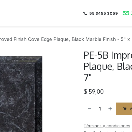
55
Inicio
Nosotros
Dirección
Contacto
55 3455 3059
oved Finish Cove Edge Plaque, Black Marble Finish - 5" x
PE-5B Impr
Plaque, Bla
7"
$
59,00
A
Términos y condiciones