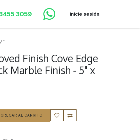
 3455 3059
inicie sesión
 7"
oved Finish Cove Edge
ck Marble Finish - 5" x
GREGAR AL CARRITO