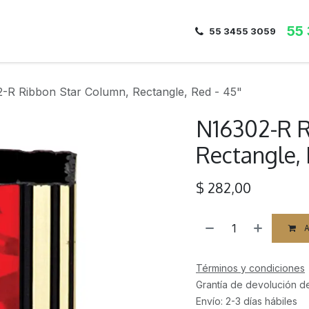
55
Inicio
Nosotros
Dirección
Contacto
55 3455 3059
-R Ribbon Star Column, Rectangle, Red - 45"
N16302-R R
Rectangle, 
$
282,00
A
Términos y condiciones
Grantía de devolución d
Envío: 2-3 días hábiles