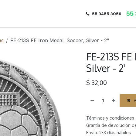
55
Inicio
Nosotros
Dirección
Contacto
55 3455 3059
as
FE-213S FE Iron Medal, Soccer, Silver - 2"
FE-213S FE 
Silver - 2"
$
32,00
A
Términos y condiciones
Grantía de devolución d
Envío: 2-3 días hábiles