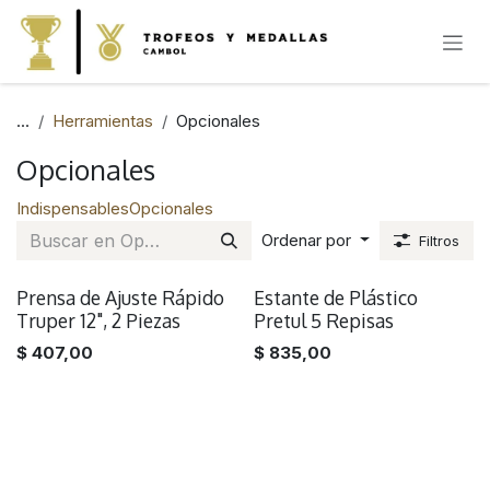
IR AL CONTENIDO
...
Herramientas
Opcionales
Opcionales
Indispensables
Opcionales
Ordenar por
Filtros
Prensa de Ajuste Rápido
Estante de Plástico
Truper 12", 2 Piezas
Pretul 5 Repisas
$
407,00
$
835,00