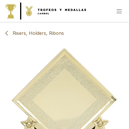
IR AL CONTENIDO
Risers, Holders, Ribons