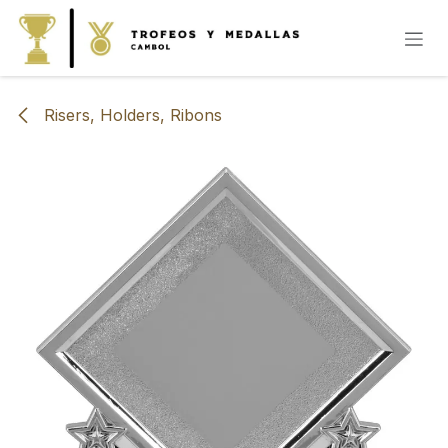
IR AL CONTENIDO
Risers, Holders, Ribons