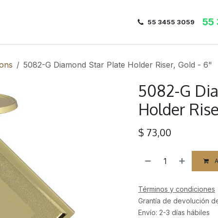
55
Inicio
Nosotros
Dirección
Contacto
55 3455 3059
bons
5082-G Diamond Star Plate Holder Riser, Gold - 6"
5082-G Dia
Holder Riser
$
73,00
A
Términos y condiciones
Grantía de devolución d
Envío: 2-3 días hábiles