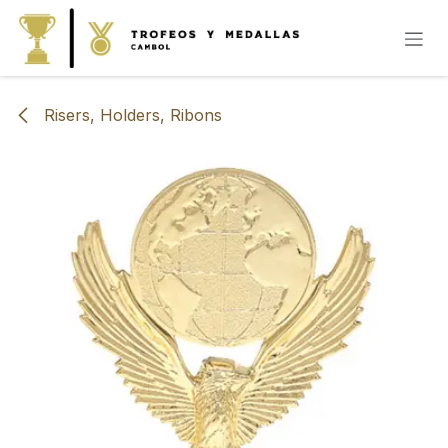
IR AL CONTENIDO
Risers, Holders, Ribons