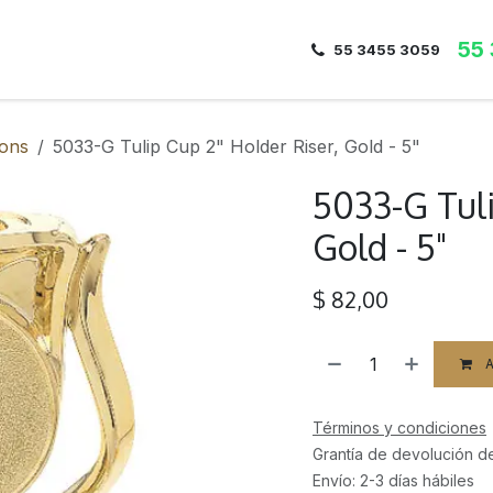
55
Inicio
Nosotros
Dirección
Contacto
55 3455 3059
bons
5033-G Tulip Cup 2" Holder Riser, Gold - 5"
5033-G Tuli
Gold - 5"
$
82,00
A
Términos y condiciones
Grantía de devolución d
Envío: 2-3 días hábiles