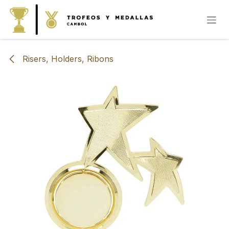
IR AL CONTENIDO
Risers, Holders, Ribons