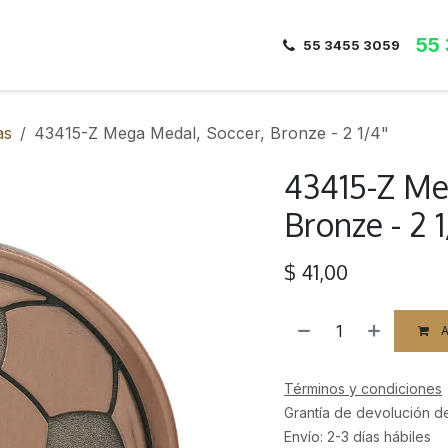
55
Inicio
Nosotros
Dirección
Contacto
55 3455 3059
as
43415-Z Mega Medal, Soccer, Bronze - 2 1/4"
43415-Z Me
Bronze - 2 1
$
41,00
A
Términos y condiciones
Grantía de devolución d
Envío: 2-3 días hábiles