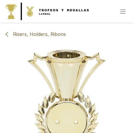
IR AL CONTENIDO
Risers, Holders, Ribons