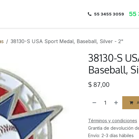
55
Inicio
Nosotros
Dirección
Contacto
55 3455 3059
as
38130-S USA Sport Medal, Baseball, Silver - 2"
38130-S US
Baseball, Si
$
87,00
A
Términos y condiciones
Grantía de devolución d
Envío: 2-3 días hábiles