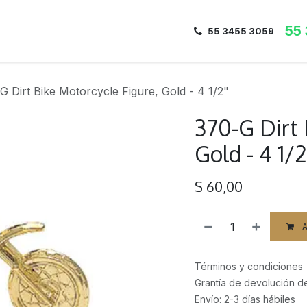
55
Inicio
Nosotros
Dirección
Contacto
55 3455 3059
G Dirt Bike Motorcycle Figure, Gold - 4 1/2"
370-G Dirt 
Gold - 4 1/2
$
60,00
A
Términos y condiciones
Grantía de devolución d
Envío: 2-3 días hábiles