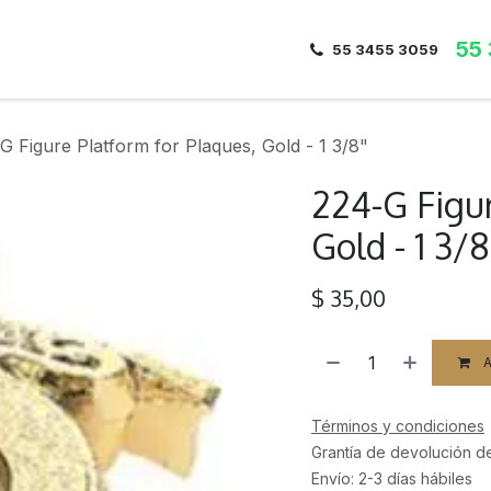
55
Inicio
Nosotros
Dirección
Contacto
55 3455 3059
G Figure Platform for Plaques, Gold - 1 3/8"
224-G Figur
Gold - 1 3/8
$
35,00
A
Términos y condiciones
Grantía de devolución d
Envío: 2-3 días hábiles