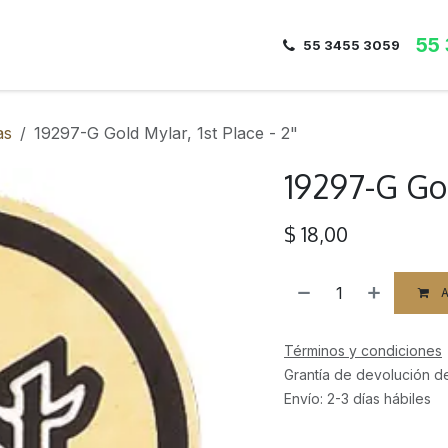
55
Inicio
Nosotros
Dirección
Contacto
55 3455 3059
as
19297-G Gold Mylar, 1st Place - 2"
19297-G Gol
$
18,00
A
Términos y condiciones
Grantía de devolución d
Envío: 2-3 días hábiles