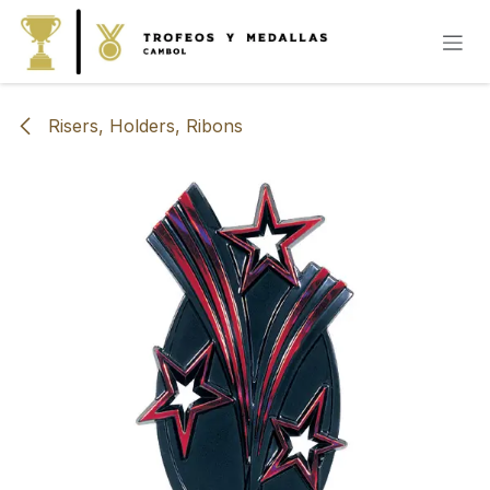
IR AL CONTENIDO
Risers, Holders, Ribons